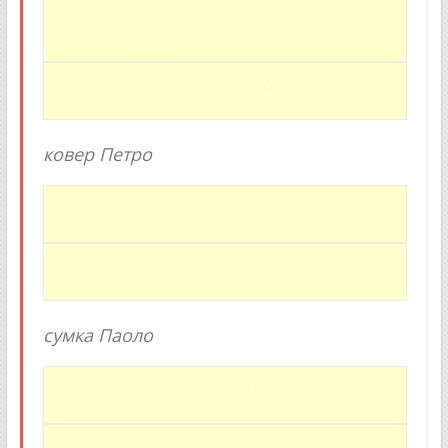
studente?
E’ grigio.
E’ del colore grigio.
ковер Петро
Di che colore e’ il tappeto di Petro?
E’ giallo. E’ del colore giallo.
сумка Паоло
Di che colore e’ la borsa di Paolo?
E’ rossa. E’ del colore rosso.