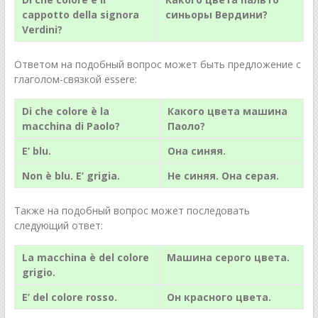
cappotto della signora
синьоры Вердини?
Verdini?
Ответом на подобный вопрос может быть предложение с
глаголом-связкой essere:
Di che colore è la
Какого цвета машина
macchina di Paolo?
Паоло?
E’ blu.
Она синяя.
Non è blu. E’ grigia.
Не синяя. Она серая.
Также на подобный вопрос может последовать
следующий ответ:
La macchina è del colore
Машина серого цвета.
grigio.
E’ del colore rosso.
Он красного цвета.