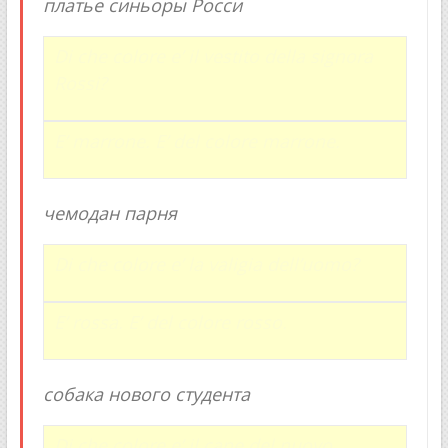
платье синьоры Росси
Di che colore e’ il vestito della signora
Rossi?
E’ marrone. E’ del colore marrone.
чемодан парня
Di che colore e’ la valigia dell’uomo?
E’ rossa.
E’ del colore rosso.
собака нового студента
Di che colore e’ il cane del nuovo