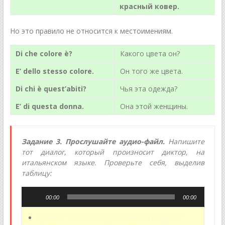
красный ковер.
Но это правило не относится к местоимениям.
Di che colore è?
Какого цвета он?
E’ dello
stesso
colore.
Он того же цвета.
Di chi è quest’abiti?
Чья эта одежда?
E’ di
questa
donna.
Она этой женщины.
Задание 3. Прослушайте аудио-файл.
Напишите
тот диалог, который произносит диктор, на
итальянском языке. Проверьте себя, выделив
таблицу:
Аудиоплеер
00:00
00:00
Quest’ uomo e’ grasso o magro?