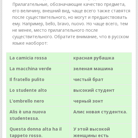
Прилагательные, обозначающие качество предмета,
его величину, внешний вид, чаще всего также ставятся
после существительного, но могут и предшествовать
ему. Например, bello, bravo, nuovo. Но чаще всего, тем
не менее, место прилагательного после
существительного. Обратите внимание, что в русском
языке наоборот:
La camicia rossa
красная рубашка
La macchina verde
зеленая машина
Il fratello pulito
чистый брат
Lo studente alto
высокий студент
L’ombrello nero
черный зонт
Alis
è una nuova
Алис новая студентка.
studentessa.
Questa donna alta ha il
У этой высокой
tappeto rosso.
женщины есть