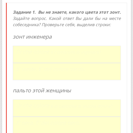
Задание 1. Вы не знаете, какого цвета этот зонт.
Задайте вопрос. Какой ответ Вы дали бы на месте
собеседника? Проверьте себя, выделив строки:
зонт инженера
Di che colore
è l’ ombrello di ingenere?
E’ verde.
E’ del colore verde.
пальто этой женщины
Di che colore
è la cappotta di questa donna?
E’ nera. E’ del colore nero.