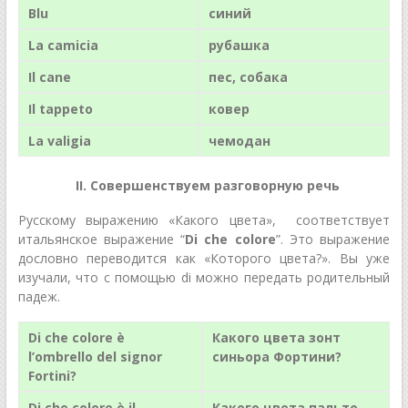
Blu
синий
La camicia
рубашка
Il cane
пес, собака
Il tappeto
ковер
La valigia
чемодан
II. Совершенствуем разговорную речь
Русскому выражению «Какого цвета», соответствует
итальянское выражение “
Di che colore
”. Это выражение
дословно переводится как «Которого цвета?». Вы уже
изучали, что с помощью di можно передать родительный
падеж.
Di che colore è
Какого цвета зонт
l’ombrello del signor
синьора Фортини?
Fortini?
Di che colore è il
Какого цвета пальто