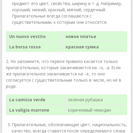
предмет: его цвет, свойства, ширину и т. д. Например,
хороший, низкий, красный, мягкий, сердечный.
Прилагательные всегда соглашаются с
существительными, к которым они относятся:
Un nuov
o
vestit
o
нов
ое
плать
е
La bors
a
ross
a
красн
ая
сумк
а
2. Но запомните, что первое правило касается только
прилагательных, которые заканчиваются на –o, -a. Если
же прилагательное заканчивается на –e, то оно
согласуется с существительным только в числе, но не в
роде:
La camicia verde
зеленая рубашка
La valigia marrone
коричневый чемодан
Прилагательные, обозначающие цвет, национальность,
качество, всегда ставятся после определяемого слова.