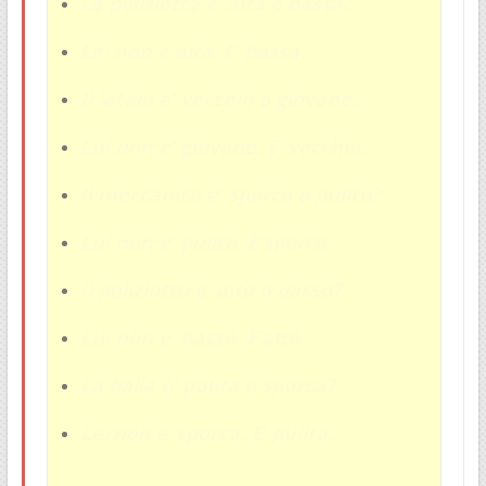
La poliziotta e’ alta o bassa?
Lei non e alta. E’ bassa.
Il lataio e’ vecchio o giovane.
Lui non e’ giovane. E’ vecchio.
Il meccanico e’ sporco o pulito?
Lui non e’ pulito. E’sporco.
Il poliziotto e’ alto o basso?
Lui non e’ basso. E’alto.
La balia e’ pulita o sporca?
Lei
non
e’
sporca
.
E’ pulita.