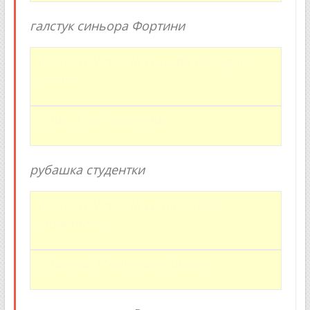
галстук синьора Фортини
Di che colore e’ la cravatta del signor
Fortini?
E’ blu. E’ del colore blu.
рубашка студентки
Di che colore e’ la camicia della
studentessa?
E’ bianca. E’ del colore bianco.