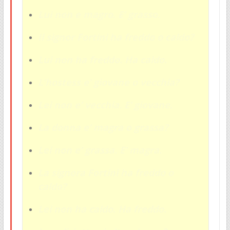
Lui non e magro. E’ grasso.
Il signor Fortini ha freddo o caldo?
Lui non ha freddo. Ha caldo.
L’hostess e’ giovane o vecchia?
Lei non e’ vecchia. E’ giovane.
La donna e’ magra o grassa?
Lei non e’ grassa. E’ magra.
La signora Fortini ha freddo o
caldo?
Lei non ha caldo. Ha freddo.