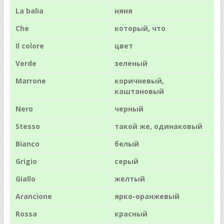
La balia
няня
Che
который, что
Il
colore
цвет
Verde
зеленый
Marrone
коричневый,
каштановый
Nero
черный
Stesso
такой же, одинаковый
Bianco
белый
Grigio
серый
Giallo
желтый
Arancione
ярко-оранжевый
Rossa
красный