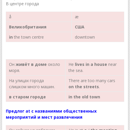
В центре города
å
æ
Великобритания
США
in
the town centre
downtown
Он
живёт в доме
около
Не
lives in a house
near
моря.
the sea.
На улицах города
There are too many cars
слишком много машин.
on the streets
.
в
старом
городе
in
the old town
Предлог at с названиями общественных
мероприятий и мест развлечения