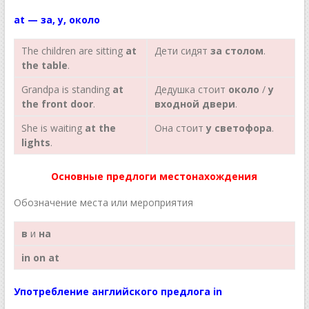
at
— за, у, около
The children are sitting
at
Дети сидят
за
столом
.
the table
.
Grandpa is standing
at
Дедушка стоит
около
/
у
the front door
.
входной двери
.
She is waiting
at the
Она стоит
у светофора
.
lights
.
Основные предлоги местонахождения
Обозначение места или мероприятия
в
и
на
in on at
Употребление английского предлога in