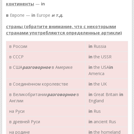
континенты
—
in
в
Европе —
in
Europe
и т.д.
страны (обратите внимание, что с некоторыми
странами употребляются определенные артикли)
в России
in
Russia
в СССР
in
the USSR
в США
разговорное
в Америке
in
the USA
in
America
в Соединённом королевстве
in
the UK
в Великобритании
разговорное
в
in
Great Britain
in
Англии
England
на Руси
in
Rus
в древней Руси
in
ancient Rus
на родине
in
the homeland