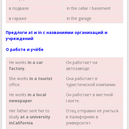
в подвале
in the cellar / basement
в гараже
in the garage
Предлоги at и in с названиями организаций и
учреждений
О
работе
и
учёбе
Не works
in
a car
Он работает на
factory.
автозаводе.
She works
in a tourist
Она работает в
office.
туристической компании.
Не works
in a local
Он работает в местной
newspaper
.
газете.
Her father sent her to
Отец отправил её учиться
study
at
a university
в Калифорнию в
inCalifornia
.
университет.