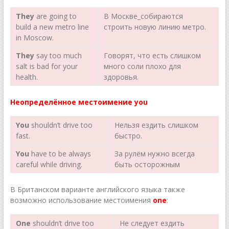
They
are going to
В Москве
_
собираются
build a new metro line
строить новую линию метро.
in Moscow.
They
say too much
Говорят, что есть слишком
salt is bad for your
много соли плохо для
health.
здоровья.
Неопределённое местоимение you
You
shouldn’t drive too
Нельзя ездить слишком
fast.
быстро.
You
have to be always
За рулём нужно всегда
careful while driving.
быть осторожным
В Британском варианте английского языка также
возможно использование местоимения
one
:
О
n
е
shouldn’t drive too
He следует ездить