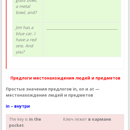
glass bowl,
a metal
bowl, and?
Jim has a
_________________________________________
blue car. I
have a red
one. And
you?
Предлоги местонахождения людей и предметов
Простые значения предлогов in, on и at —
местонахождение людей и предметов
in
–
внутри
The key is
in the
Ключ лежит
в
кармане
.
pocket
.