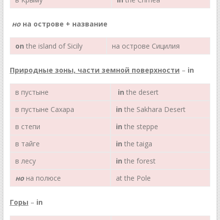
но
на острове + название
on
the island of Sicily
на острове Сицилия
Природные зоны, части земной поверхности
–
in
в пустыне
in
the desert
в пустыне Сахара
in
the Sakhara Desert
в степи
in
the steppe
в тайге
in
the taiga
в лесу
in
the forest
но
на полюсе
at the Pole
Горы
–
in