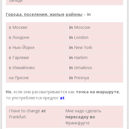
Западе
Города
,
поселения
,
жилые
районы
–
in
в Москве
in
Moscow
в Лондоне
in
London
в Нью-Йорке
in
New York
в Гарлеме
in
Harlem
в Измайлово
in
Izmailovo
на Пресне
in
Presnya
Но
, если они рассматриваются как
точка на маршруте
,
то употребляется предлог
at
:
I have to change
at
Мне надо сделать
Frankfurt.
пересадку во
Франкфурте