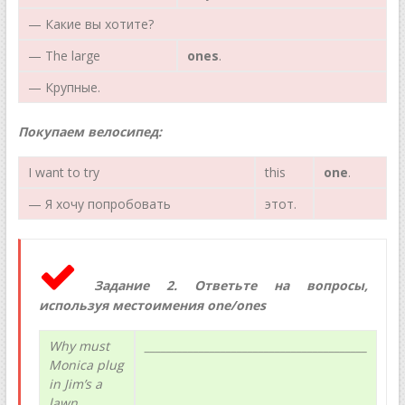
— Какие вы хотите?
— The large
ones
.
— Крупные.
Покупаем
велосипед
:
I want to try
this
one
.
— Я хочу попробовать
этот.
Задание 2. Ответьте на вопросы,
используя местоимения
one
/
ones
Why must
_________________________________________
Monica plug
in Jim’s a
lawn