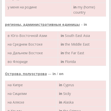
у меня на родине
in
my (home)
country
регионы, административные единицы
–
in
в Юго-Восточной Азии
in
South East Asia
на Среднем Востоке
in
the Middle East
на Дальнем Востоке
in
the Far East
во Флориде
in
Florida
Острова, полуострова
—
in
/
on
на Кипре
in
Cyprus
на Сицилии
in
Sicily
на Аляске
in
Alaska
в Крыму
in
the Crimea