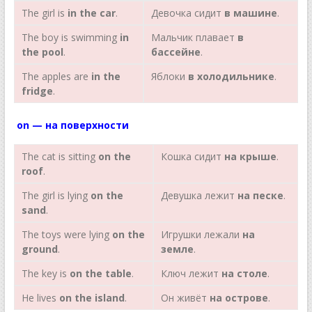
The girl is
in the car
.
Девочка сидит
в
машине
.
The boy is swimming
in
Мальчик плавает
в
the pool
.
бассейне
.
The apples are
in the
Яблоки
в холодильнике
.
fridge
.
on
— на поверхности
The cat is sitting
on the
Кошка сидит
на
крыше
.
roof
.
The girl is lying
on the
Девушка лежит
на
песке
.
sand
.
The toys were lying
on the
Игрушки лежали
на
ground
.
земле
.
The key is
on the table
.
Ключ лежит
на столе
.
Не lives
on the island
.
Он живёт
на острове
.