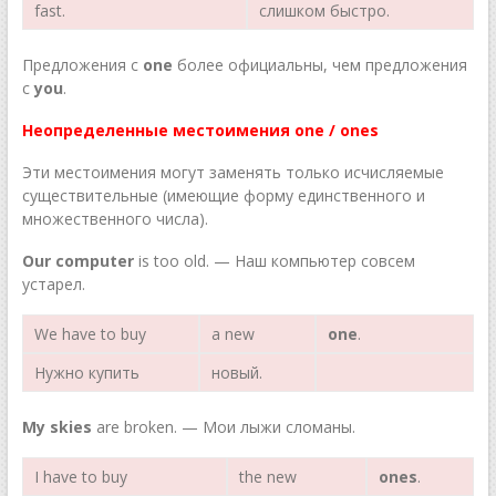
fast.
слишком быстро.
Предложения с
one
более официальны, чем предложения
с
you
.
Неопределенные местоимения one / ones
Эти местоимения могут заменять только исчисляемые
существительные (имеющие форму единственного и
множественного числа).
Our computer
is too old. — Наш компьютер совсем
устарел.
We have to buy
a new
one
.
Нужно купить
новый.
My skies
are broken. — Мои лыжи сломаны.
I have to buy
the new
ones
.