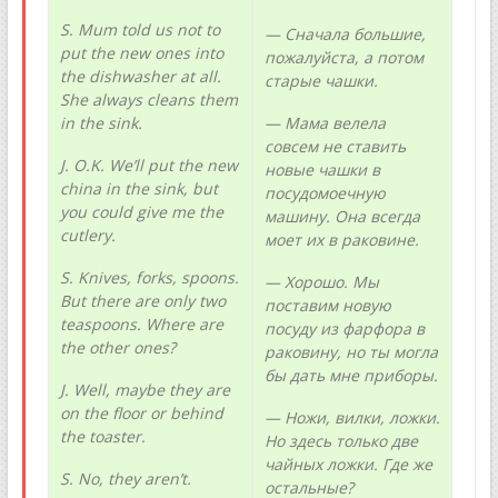
S. Mum told us not to
— Сначала большие,
put the new ones into
пожалуйста, а потом
the dishwasher at all.
старые чашки.
She
always
cleans
them
in
the
sink
.
— Мама велела
совсем не ставить
J. O.K. We’ll put the new
новые чашки в
china in the sink, but
посудомоечную
you could give me the
машину. Она всегда
cutlery.
моет их в раковине.
S. Knives, forks, spoons.
— Хорошо. Мы
But there are only two
поставим новую
teaspoons. Where are
посуду из фарфора в
the other ones?
раковину, но ты могла
бы дать мне приборы.
J. Well, maybe they are
on the floor or behind
— Ножи, вилки, ложки.
the toaster.
Но здесь только две
чайных ложки. Где же
S
.
No
,
they
aren’t
.
остальные?