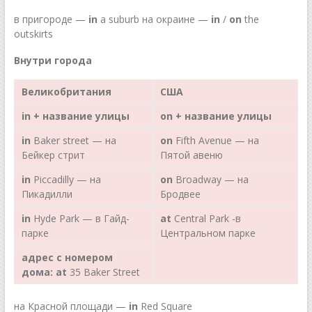
в пригороде —
in
a suburb на окраине —
in
/
on
the
outskirts
Внутри города
Великобритания
США
in
+ название улицы
on
+ название улицы
in
Baker street — на
on
Fifth Avenue — на
Бейкер стрит
Пятой авеню
in
Piccadilly — на
on
Broadway — на
Пикадилли
Бродвее
in
Hyde Park — в Гайд-
at
Central Park -в
парке
Центральном парке
адрес с номером
дома:
at
35 Baker Street
на Красной площади —
in
Red Square