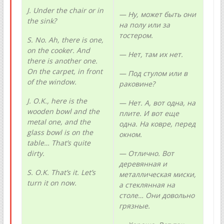
J. Under the chair or in
— Ну, может быть они
the sink?
на полу или за
тостером.
S
.
No
.
Ah
,
there
is
one
,
on
the
cooker
.
And
— Нет, там их нет.
there is another one.
On
the
carpet
,
in
front
— Под стулом или в
of
the
window
.
раковине?
J. O.K., here is the
— Нет. А, вот одна, на
wooden bowl and the
плите. И вот еще
metal one, and the
одна. На ковре, перед
glass bowl is on the
окном.
table… That
’
s
quite
dirty
.
— Отлично. Вот
деревянная и
S. O.K. That’s it. Let’s
металлическая миски,
turn it on now.
а стеклянная на
столе… Они довольно
грязные.