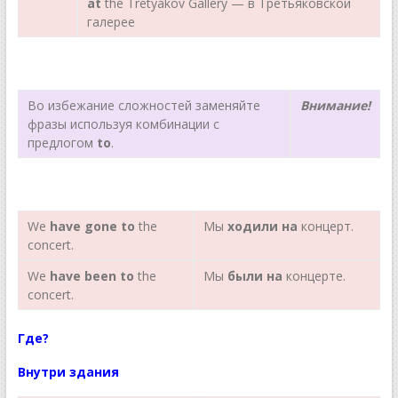
at
the Tretyakov Gallery — в Третьяковской
галерее
Во избежание сложностей заменяйте
Внимание!
фразы используя комбинации с
предлогом
to
.
We
have gone to
the
Мы
ходили
на
концерт.
concert.
We
have been to
the
Мы
были
на
концерте.
concert.
Где?
Внутри здания