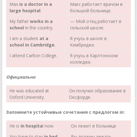
Мах
is a doctor in a
Макс работает врачом в
large hospital
.
большой больнице.
My father
works in a
— Мой отец работает в
school
in the country.
сельской школе.
I am a student
at a
Я учусь в школе в
school in Cambridge
.
Кембридже.
I attend Carlton College.
Я учусь в Карлтонском
колледже.
Официально
Не was educated at
Он получил образование в
Oxford University.
Оксфорде.
Запомните устойчивые сочетания с предлогом in:
Не is
in hospita
l now.
Он лежит в больнице
You have to stay
in bed
Вы должны лежать.