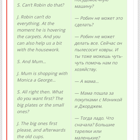
S. Can’t Robin do that?
машину?
J. Robin can’t do
— Робин не может это
everything. At the
сделать?
moment he is hovering
the carpets. And you
— Робин не может
can also help us a bit
делать все. Сейчас он
with the housework.
пылесосит ковры. И
ты тоже можешь чуть-
S
.
And
Mum
…
чуть помочь нам по
хозяйству.
J. Mum is shopping with
Monica a George…
— А мама…
S
.
All
right
then
.
What
— Мама пошла за
do
you
want
first
?
The
покупками с Моникой
big plates or the small
и Джорджем.
ones?
— Тогда ладо. Что
J. The big ones first
сначала? Большие
please, and afterwards
тарелки или
the old cups.
маленькие?