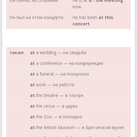
Он сейчас на собрании.
Не is at
a
/
the
meeting
now.
Он был на этом концерте.
Не has been
at this
concert
.
также
at
a wedding — на свадьбе
at
a conference — на конференции
at
a funeral — на похоронах
at
work — на работе
at
the theatre — в театре
at
the circus — в цирке
at
the Zoo — в зоопарке
at
the British Museum — в Британском музее