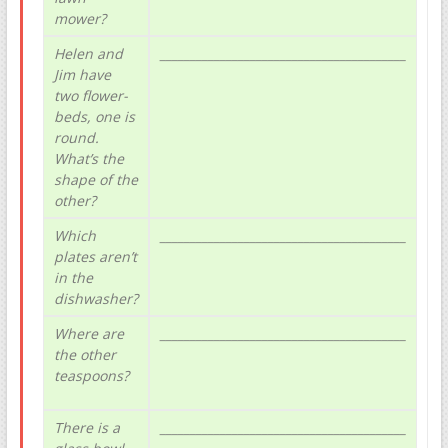
mower?
Helen and
_________________________________________
Jim have
two flower-
beds, one is
round.
What’s the
shape of the
other?
Which
_________________________________________
plates aren’t
in the
dishwasher?
Where are
_________________________________________
the other
teaspoons?
There is a
_________________________________________