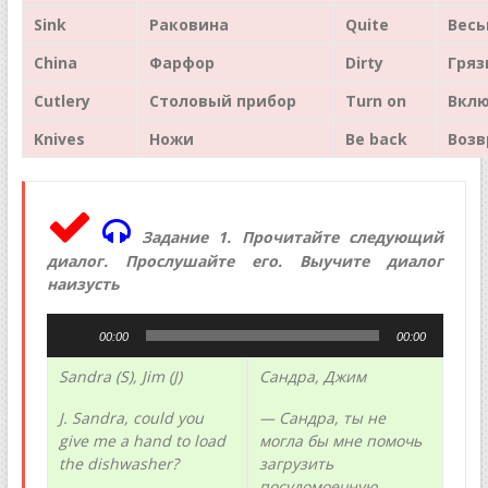
Sink
Раковина
Quite
Вес
China
Фарфор
Dirty
Гряз
Cutlery
Столовый прибор
Turn
on
Вкл
Knives
Ножи
Be
back
Воз
Задание 1. Прочитайте следующий
диалог
.
Прослушайте его. Выучите диалог
наизусть
Аудиоплеер
00:00
00:00
Sandra
(
S
),
Jim
(
J
)
Сандра, Джим
J. Sandra, could you
— Сандра, ты не
give me a hand to load
могла бы мне помочь
the dishwasher?
загрузить
посудомоечную