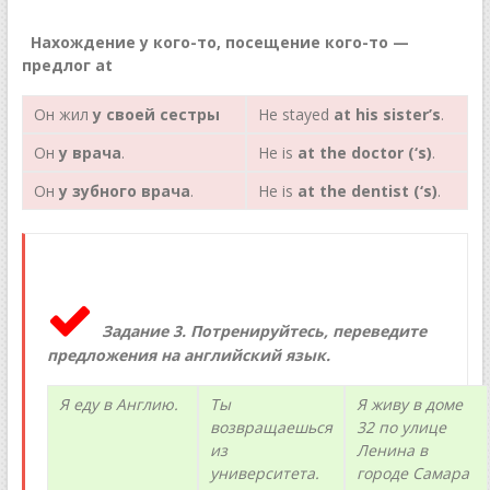
Нахождение у кого-то, посещение кого-то —
предлог at
Он жил
у своей сестры
Не stayed
at his sister’s
.
Он
у
врача
.
Не is
at the doctor (‘s)
.
Он
у
зубного
врача
.
Не is
at the dentist (‘s)
.
Задание 3. Потренируйтесь, переведите
предложения на английский язык.
Я еду в Англию.
Ты
Я живу в доме
возвращаешься
32 по улице
из
Ленина в
университета.
городе Самара