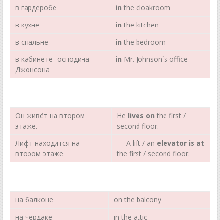
в гардеробе
in
the cloakroom
в кухне
in
the kitchen
в спальне
in
the bedroom
в кабинете господина
in
Mr. Johnson`s office
Джонсона
Он живёт на втором
Не
lives on
the first /
этаже.
second floor.
Лифт находится на
— A lift / an
elevator is at
втором этаже
the first / second floor.
на балконе
on the balcony
на чердаке
in the attic