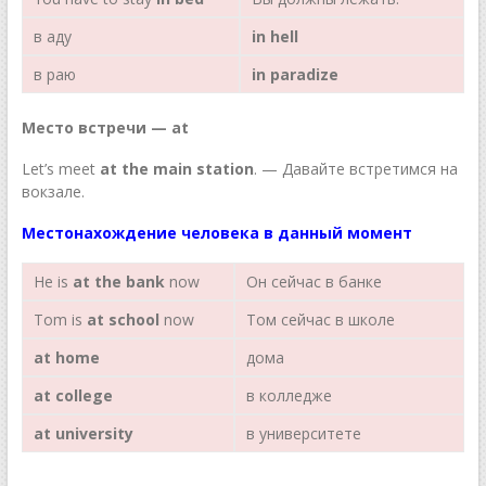
в аду
in hell
в раю
in paradize
Место встречи —
at
Let’s meet
at the main station
. — Давайте встретимся на
вокзале.
Местонахождение человека в данный момент
Не is
at the bank
now
Он сейчас в банке
Tom is
at school
now
Том сейчас в школе
at
home
дома
at
college
в колледже
at
university
в университете