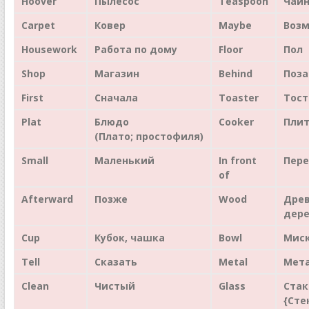
Hoover
Пылесос
Teaspoon
Чайн
Carpet
Ковер
Maybe
Воз
Housework
Работа по дому
Floor
Пол
Shop
Магазин
Behind
Поз
First
Сначала
Toaster
Тост
Plat
Блюдо
Cook
er
Пли
(Плато; простофиля)
Small
Маленький
In
front
Пер
of
Afterward
Позже
Wood
Древ
дер
Cup
Кубок, чашка
Bowl
Миск
T
e
ll
Сказать
Metal
Мет
Clean
Чистый
Glass
Стак
{Сте