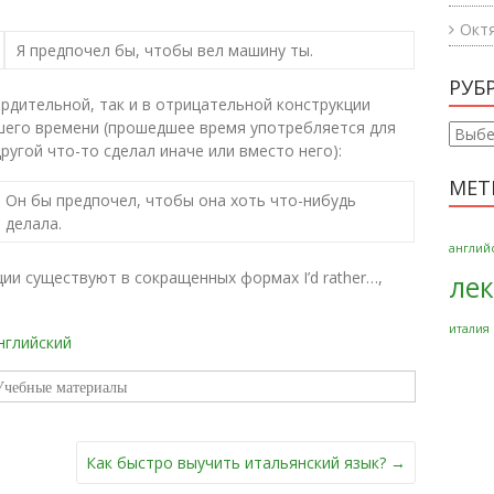
Окт
Я предпочел бы, чтобы вел машину ты.
РУБ
ердительной, так и в отрицательной конструкции
шего времени (прошедшее время употребляется для
Рубри
другой что-то сделал иначе или вместо него):
МЕТ
Он бы предпочел, чтобы она хоть что-нибудь
делала.
англий
ции существуют в сокращенных формах I’d rather…,
ле
италия
нглийский
Учебные материалы
Как быстро выучить итальянский язык?
→