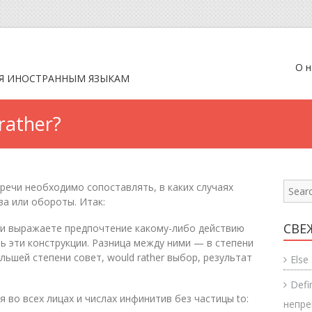
О н
Я ИНОСТРАННЫМ ЯЗЫКАМ
rather?
речи необходимо сопоставлять, в каких случаях
а или обороты. Итак:
СВЕ
сли выражаете предпочтение какому-либо действию
ь эти конструкции. Разница между ними — в степени
ольшей степени совет, would rather выбор, результат
Else
Defi
 во всех лицах и числах инфинитив без частицы to:
непр