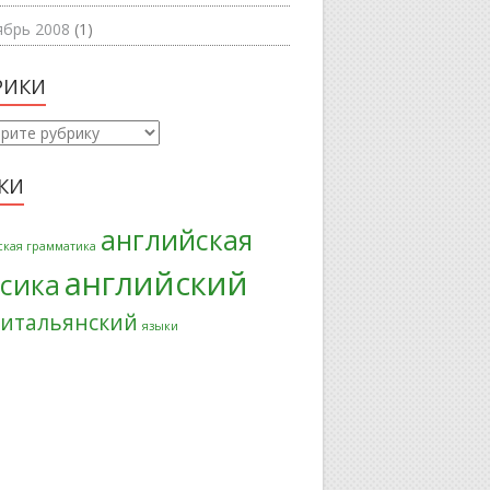
ябрь 2008
(1)
РИКИ
ки
КИ
английская
ская грамматика
английский
ксика
итальянский
языки