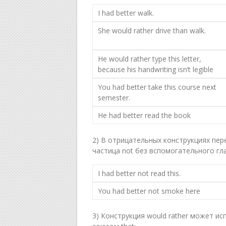
I had better walk.
She would rather drive than walk.
Не would rather type this letter,
because his handwriting isn‘t legible
You had better take this course next
semester.
Не had better read the book
2) В отрицательных конструкциях пе
частица not без вспомогательного гла
I had better not read this.
You had better not smoke here
3) Конструкция would rather может ис