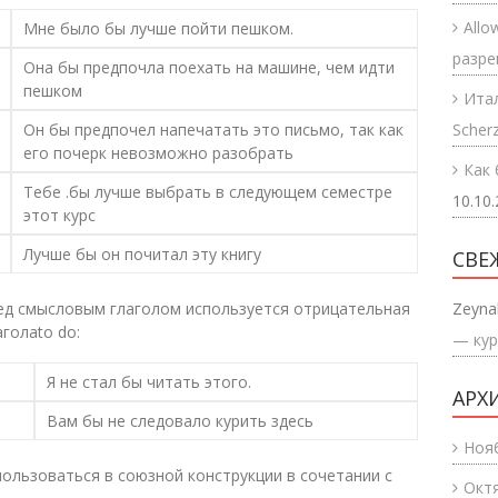
Allo
Мне было бы лучше пойти пешком.
разр
Она бы предпочла поехать на машине, чем идти
пешком
Итал
Он бы предпочел напечатать это письмо, так как
Scherz
его почерк невозможно разобрать
Как 
Тебе .бы лучше выбрать в следующем семестре
10.10
этот курс
Лучше бы он почитал эту книгу
СВЕ
ред смысловым глаголом используется отрицательная
Zeyna
голаto do:
— кур
Я не стал бы читать этого.
АРХ
Вам бы не следовало курить здесь
Ноя
пользоваться в союзной конструкции в сочетании с
Окт