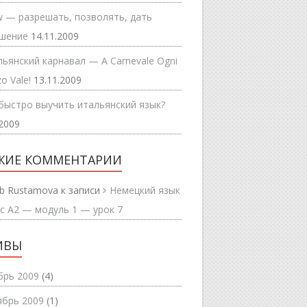
w — разрешать, позволять, дать
ешение
14.11.2009
ьянский карнавал — A Carnevale Ogni
o Vale!
13.11.2009
быстро выучить итальянский язык?
.2009
ЖИЕ КОММЕНТАРИИ
b Rustamova
к записи
Немецкий язык
с А2 — модуль 1 — урок 7
ИВЫ
брь 2009
(4)
ябрь 2009
(1)