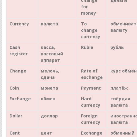
change
деньги
for
money
Currency
валюта
To
обмениват
change
валюту
currency
Cash
касса,
Ruble
рубль
register
кассовый
аппарат
Change
мелочь,
Rate of
курс
обмен
сдача
exchange
Coin
монета
Payment
платёж
Exchange
обмен
Hard
твёрдая
currency
валюта
Dollar
доллар
Foreign
иностранн
currency
валюта
Cent
цент
Exchange
обменный