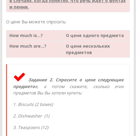
В случаях, когда понятно, что речь идет о фунтах
и пенни.
О цене Вы можете спросить:
How
much
is
…?
О цене одного предмета
How
much
are
…?
О цене нескольких
предметов
Задание 2. Спросите о цене следующих
предмето
в, а потом скажите, сколько этих
предметов Вы бы хотели купить:
1. Biscuits (2 boxes)
2. Dishwasher (1)
3. Teaspoons (12)