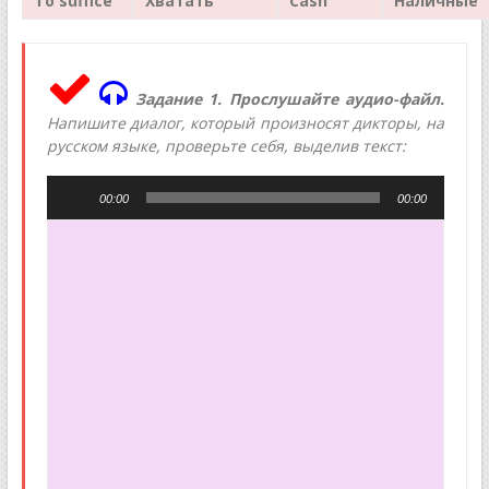
To
suffice
Хватать
Cash
Наличные
Задание 1. Прослушайте аудио-файл.
Напишите диалог, который произносят дикторы, на
русском языке, проверьте себя, выделив текст:
Аудиоплеер
00:00
00:00
— Ты не мог бы пойти заплатить, Джордж?
— Да.
— И, пожалуйста, купи мне в баре шоколадку.
— Хорошо. Шестая колонка, пожалуйста.
— С Вас 28 фунтов и 34 пенса.
— Да. Э, сколько стоят эти шоколадки?
— Они по 70 пенсов.