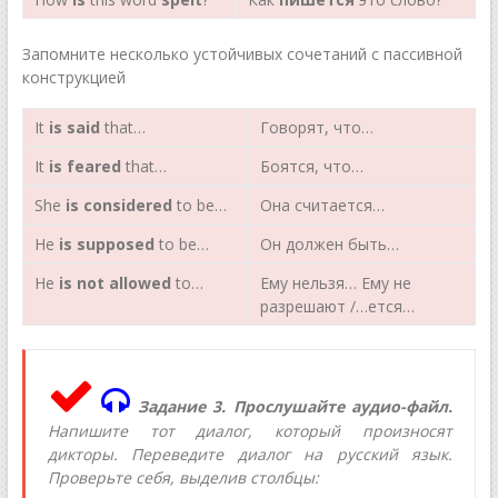
Запомните несколько устойчивых сочетаний с пассивной
конструкцией
It
is said
that…
Говорят, что…
It
is feared
that…
Боятся, что…
She
is considered
to be…
Она считается…
He
is supposed
to be…
Он должен быть…
He
is not allowed
to…
Ему нельзя… Ему не
разрешают /…ется…
Задание 3. Прослушайте аудио-файл.
Напишите тот диалог, который произносят
дикторы. Переведите диалог на русский язык.
Проверьте себя, выделив столбцы: