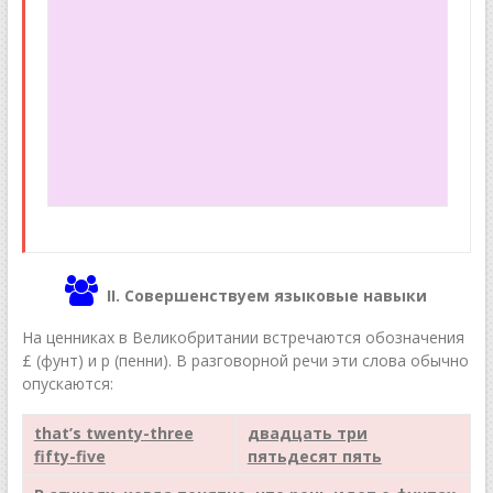
— Вот 20, 25, 26, 27, 28. Так, боюсь, что не
хватит. Придется дать Вам еще банкноту в
десять фунтов.
— Спасибо. Вот Ваша сдача.
— Спасибо.
II. Совершенствуем языковые навыки
На ценниках в Великобритании встречаются обозначения
£ (фунт) и p (пенни). В разговорной речи эти слова обычно
опускаются:
that’s twenty-three
двадцать три
fifty-five
пятьдесят пять