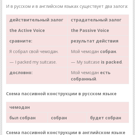
И в русском и в английском языках существует два залога:
действительный залог
страдательный залог
the
Active Voice
the
Passive Voice
сравните:
результат действия
Я собрал свой чемодан.
Мой чемодан
собран
.
— I packed my suitcase.
— My suitcase
is packed
.
дословно:
Мой чемодан
есть
собранный
.
Схема пассивной конструкции в русском языке
чемодан
был
собран
собран
будет
собран
Схема пассивной конструкции в английском языке