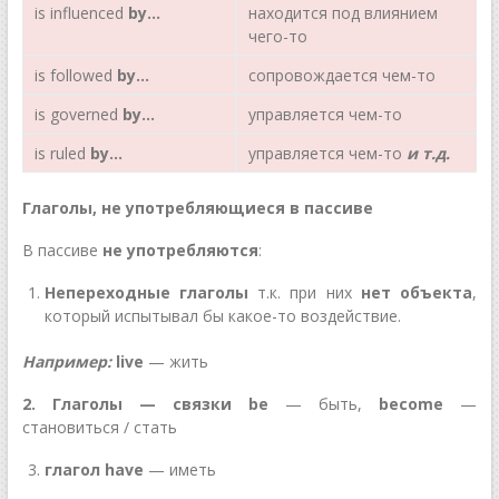
is influenced
by
…
находится под влиянием
чего-то
is followed
by
…
сопровождается чем-то
is governed
by
…
управляется чем-то
is ruled
by
…
управляется чем-то
и т.д.
Глаголы, не употребляющиеся в пассиве
В пассиве
не
употребляются
:
Непереходные глаголы
т.к. при них
нет объекта
,
который испытывал бы какое-то воздействие.
Например:
live
— жить
2.
Глаголы — связки
be
— быть,
become
—
становиться / стать
глагол have
— иметь