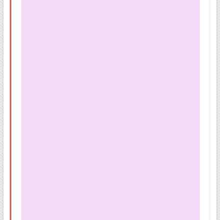
— Хорошо. Я возьму одну.
— Тогда с Вас – 29 фунтов 14 пенсов,
пожалуйста.
— Так, и еще я хотел бы одну из этих наклеек
с символикой Сэлзбери.
— Красную?
— Нет, выше, еще выше, на…. кажется, это
пятая полка в правом углу.
— Синюю?
— Да, вот эту.
— Что-нибудь еще?
— Нет, это все.
— Хорошо. Тогда с Вас за все 29 фунтов 64
пенса.