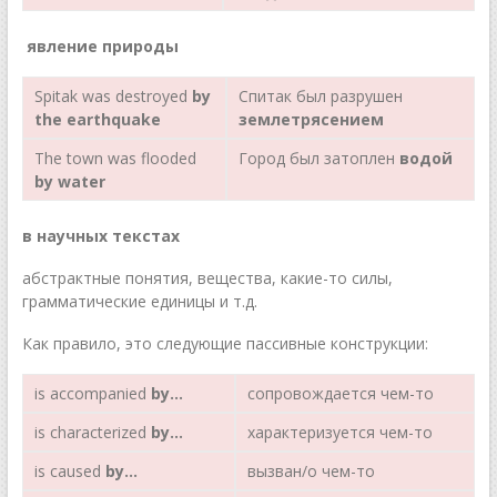
явление природы
Spitak was destroyed
by
Спитак был разрушен
the earthquake
землетрясением
The town was flooded
Город был затоплен
водой
by water
в научных текстах
абстрактные понятия, вещества, какие-то силы,
грамматические единицы и т.д.
Как правило, это следующие пассивные конструкции:
is accompanied
by
…
сопровождается чем-то
is characterized
by
…
характеризуется чем-то
is caused
by
…
вызван/о чем-то