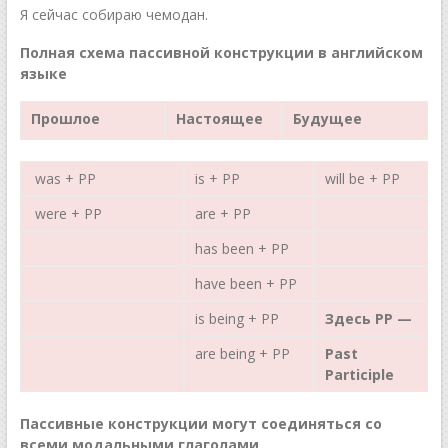
Я сейчас собираю чемодан.
Полная схема пассивной конструкции в английском
языке
Прошлое
Настоящее
Будущее
was + РР
is + РР
will be + РР
were + РР
are + РР
has been + РР
have been + РР
is being + РР
Здесь РР —
are being + РР
Past
Participle
Пассивные конструкции могут соединяться со
всеми модальными глаголами.