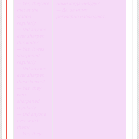
— Yes, they are
ними когда-нибудь?
met at the
— Да, за ними
station
регулярно наблюдают.
regularly.
— Did anyone
ever sharpen
this knife?
— Yes, it was
sharpened
regularly.
— Did anyone
ever sharpen
these knives?
— Yes, they
were
sharpened
regularly.
— Did anyone
ever watch
them?
— Yes, they