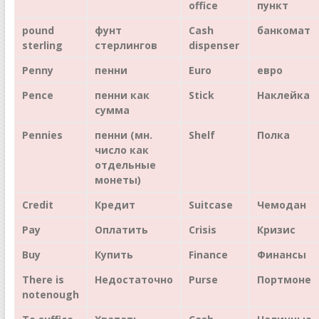
office
пункт
pound
фунт
Cash
банкомат
sterling
стерлингов
dispenser
Penny
пенни
Euro
евро
Pence
пенни как
Stick
Наклейка
сумма
Pennies
пенни (мн.
Shelf
Полка
число как
отдельные
монеты)
Credit
Кредит
Suitcase
Чемодан
Pay
Оплатить
Crisis
Кризис
Buy
Купить
Finance
Финансы
There
is
Недостаточно
Purse
Портмоне
not
enough