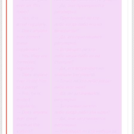
ever air this
— Да, они проверяются
room?
регулярно.
— Yes, it is
— Приглашает ли кто-
aired regularly.
либо когда-либо его на
— Does anyone
вечеринки?
ever correct
— Да, его приглашают
these
регулярно.
copybooks?
— Встречает ли кто-
— Yes, they are
либо когда-либо их на
corrected
станции?
regularly.
— Да, его встречают на
— Does anyone
станции регулярно.
ever invite him
— Точил ли кто-либо когда-
to a party?
либо этот нож?
— Yes, he is
— Да, он затачивался
invited
регулярно.
regularly.
— Затачивал ли кто-
— Does anyone
либо когда-либо эти ножи?
ever meet
— Да, они затачиваются
them at the
регулярно.
station?
— Наблюдал ли кто-нибудь за