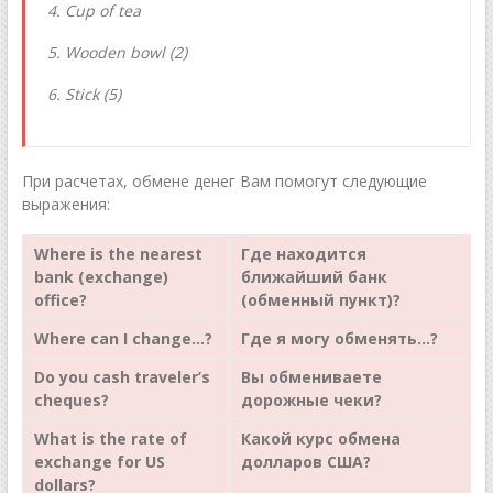
4. Cup of tea
5. Wooden bowl (2)
6. Stick (5)
При расчетах, обмене денег Вам помогут следующие
выражения:
Where is the nearest
Где находится
bank (exchange)
ближайший банк
office?
(обменный пункт)?
Where can I change
…?
Где я могу обменять…?
Do you cash traveler’s
Вы
обмениваете
cheques?
дорожные
чеки
?
What is the rate of
Какой курс обмена
exchange for US
долларов США?
dollars?