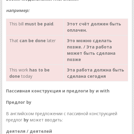
например:
This bill
must be paid
.
Этот счёт должен быть
оплачен.
That
can be done
later
Это можно сделать
позже. / Эта работа
может быть сделана
позже
This work
has to be
Эта работа должна быть
done
today
сделана сегодня
Пассивная конструкция и предлоги bу и with
Предлог by
В английском предложении с пассивной конструкцией
предлог
by
может вводить:
деятеля / деятелей