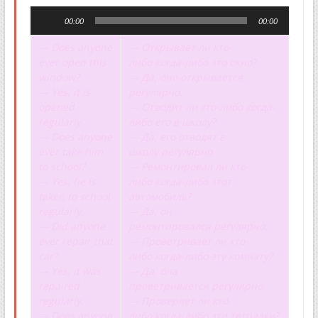
Аудиоплеер
00:00
00:00
— Does anyone
— Открывает ли кто-
ever open this
либо когда-либо это окно?
window?
— Да, оно открывается
— Yes, it is
регулярно.
opened
— Отводит ли кто-либо когда-
regularly.
либо его в школу?
— Does anyone
— Да, его отводят в
ever take him
школу регулярно.
to school?
— Ремонтировал ли кто-
— Yes, he is
либо когда-либо этот
taken to school
автомобиль?
regularly.
— Да, он
— Did anyone
ремонтировался регулярно.
ever repair that
— Проветривает ли кто-
car?
либо когда-либо эту комнату?
— Yes, it was
— Да, она
repaired
проветривается регулярно.
regularly.
— Проверяет ли кто-
— Does anyone
либо когда-либо эти тетрадки?