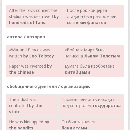
After the rock concert the
После рок-концерта
stadium was destroyed
by
стадион был разгромлен
hundreds of fans
.
сотнями фанатов
автора / авторов
«War and Peace» was
«Война и Мир» была
written
by Leo Tolstoy
написана
Львом Толстым
Paper was invented
by
Бумага была изобретена
the Chinese
китайцами
обобщённого деятеля / организацию
The industry is
Промышленность находится
controlled
by the
под контролем
государства
state
.
Не was kidnapped
by
Он был захвачен
the bandits
бандитами