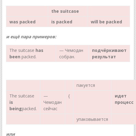
the suitcase
was
packed
is
packed
will be
packed
и
ещё
пара
примеров
:
The suitcase
has
— Чемодан
подчёркивают
b
ее
n
packed.
собран.
результат
пакуется
The suitcase
—
{
идет
is
Чемодан
процесс
being
packed.
сейчас
упаковывается
или