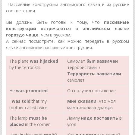
Пассивные конструкции английского языка и их русские
соответствия
Вы должны быть готовы к тому, что
пассивные
конструкции встречаются в английском языке
гораздо чаще
, чем в русском.
А сейчас посмотрите, как можно передать в русском
языке английские пассивные конструкции:
The plane
was hijacked
Самолёт
был захвачен
by the terrorists.
террористами. /
Террористы захватили
самолёт
Не
was
promoted
Он получил повышение
I
was told
that my
Мне сказали
, что моя
mother called twice.
мама звонила дважды
The lamp
must be
Лампу
надо поставить
в
placed
in the corner.
угол
How
is
this word
spelt
?
Как
пишется
это слово?