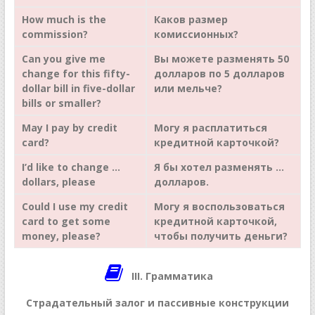
How much is the
Каков
размер
commission?
комиссионных
?
Can you give me
Вы можете разменять 50
change for this fifty-
долларов по 5 долларов
dollar bill in five-dollar
или мельче?
bills or smaller?
May I pay by credit
Могу я расплатиться
card?
кредитной карточкой?
I’d like to change …
Я бы хотел разменять …
dollars, please
долларов.
Could I use my credit
Могу я воспользоваться
card to get some
кредитной карточкой,
money, please?
чтобы получить деньги?
III. Грамматика
Страдательный залог и пассивные конструкции