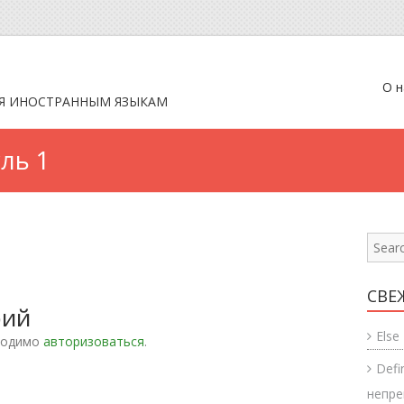
О н
Я ИНОСТРАННЫМ ЯЗЫКАМ
ль 1
СВЕ
рий
Else
ходимо
авторизоваться
.
Defi
непр