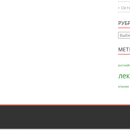
Окт
РУБ
Рубри
МЕТ
англий
ле
италия