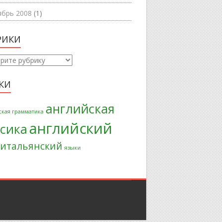
ябрь 2008
(1)
РИКИ
ки
КИ
английская
ская грамматика
английский
ксика
итальянский
языки