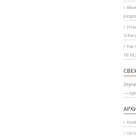
Allo
разр
Итал
Scherz
Как 
10.10
СВЕ
Zeyna
— кур
АРХ
Ноя
Окт