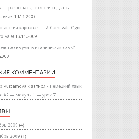
w — разрешать, позволять, дать
ешение
14.11.2009
ьянский карнавал — A Carnevale Ogni
o Vale!
13.11.2009
быстро выучить итальянский язык?
.2009
ЖИЕ КОММЕНТАРИИ
b Rustamova
к записи
Немецкий язык
с А2 — модуль 1 — урок 7
ИВЫ
брь 2009
(4)
ябрь 2009
(1)